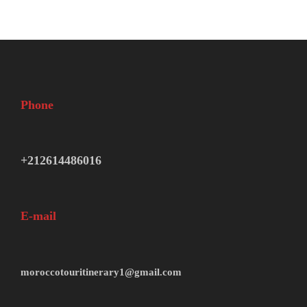
Phone
+212614486016
E-mail
moroccotouritinerary1@gmail.com