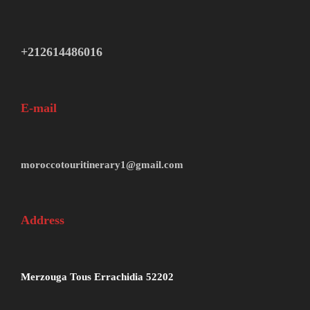
+212614486016
E-mail
moroccotouritinerary1@gmail.com
Address
Merzouga Tous Errachidia 52202