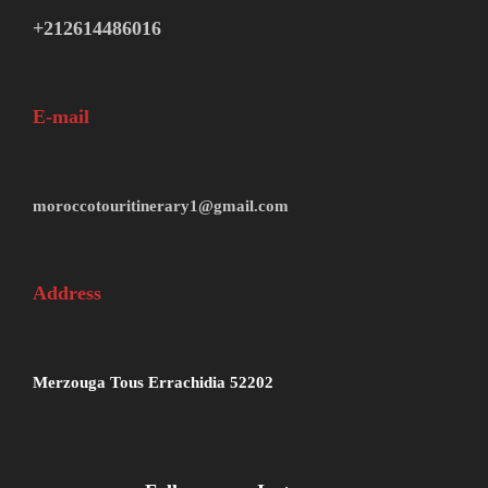
+212614486016
E-mail
moroccotouritinerary1@gmail.com
Address
Merzouga Tous Errachidia 52202